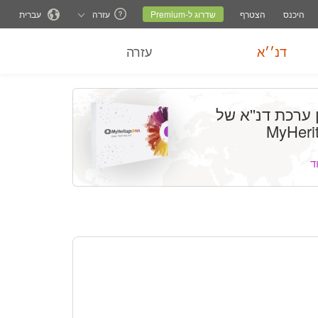
שרויות עזרה
החלף אתר משפחתי
אתר נוכחי
שינוי שפה
היכנס
הצטרף
שדרוג ל-Premium
עזרה
עברית
דנ׳׳א
עזרה
 ערכת דנ''א של
MyHeri
ד