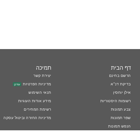
דף הבית
תמיכה
הרשם בחינם
יצירת קשר
בדיקת דנ''א
מדיניות הפרטיות
עודכן
אילן יוחסין
תנאי השימוש
רשומות היסטוריות
מידע אודות העוגיות
צבע תמונות
רשימת המחירים
שפר תמונות
מדיניות החזרה וביטול עסקה
הנפש תמונות
™LiveMemory