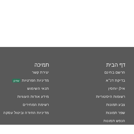
דף הבית
תמיכה
הרשם בחינם
יצירת קשר
בדיקת דנ''א
מדיניות הפרטיות
עודכן
אילן יוחסין
תנאי השימוש
רשומות היסטוריות
מידע אודות העוגיות
צבע תמונות
רשימת המחירים
שפר תמונות
מדיניות החזרה וביטול עסקה
הנפש תמונות
™LiveMemory