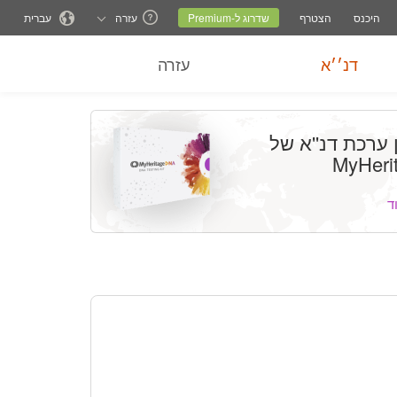
שרויות עזרה
החלף אתר משפחתי
אתר נוכחי
שינוי שפה
היכנס
הצטרף
שדרוג ל-Premium
עזרה
עברית
דנ׳׳א
עזרה
 ערכת דנ''א של
MyHeri
ד